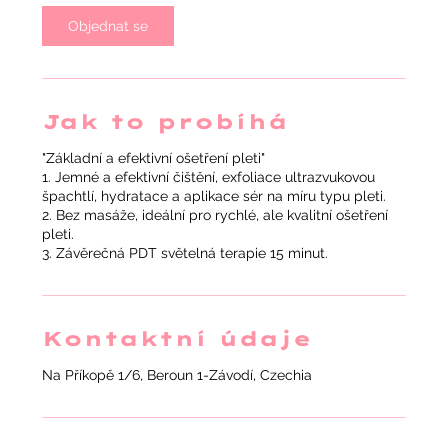
i
Objednat se
n
Jak to probíhá
"Základní a efektivní ošetření pleti"
1. Jemné a efektivní čištění, exfoliace ultrazvukovou
špachtlí, hydratace a aplikace sér na míru typu pleti.
2. Bez masáže, ideální pro rychlé, ale kvalitní ošetření
pleti.
3. Závěrečná PDT světelná terapie 15 minut.
Kontaktní údaje
Na Příkopě 1/6, Beroun 1-Závodí, Czechia