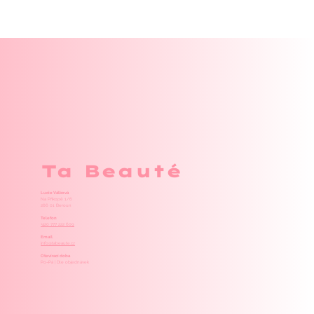
Ta Beauté
Lucie Válková
Na Příkopě 1/6
266 01 Beroun
Telefon
+420 777 222 609
Email
info@tabeaute.cz
Otevírací doba
Po–Pá | Dle objednávek