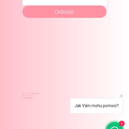
Odeslat
Ta Beauté
© 2024
Stvořeno s láskou
ve
Wix Studio™
Jak Vám mohu pomoci?
1