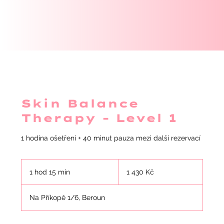
Skin Balance
Therapy - Level 1
1 hodina ošetření + 40 minut pauza mezi další rezervací
1 430
českých
1 hod 15 min
1
1 430 Kč
korun
h
o
Na Příkopě 1/6, Beroun
1
5
m