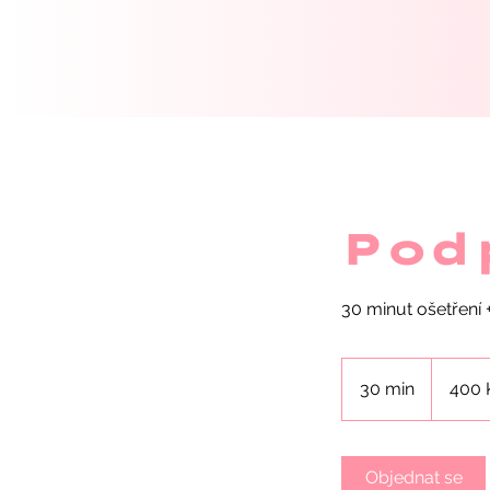
Pod
30 minut ošetření 
400
českých
30 min
3
400 
korun
0
m
i
Objednat se