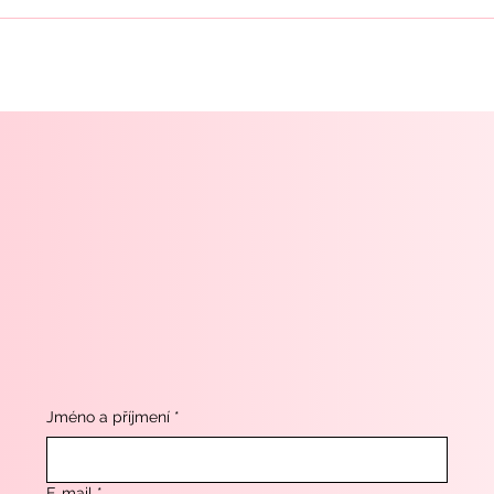
Jméno a příjmení
*
E‑mail
*