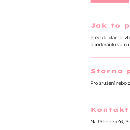
n
Jak to 
Před depilací je v
Storno 
Pro zrušení nebo 
Kontakt
Na Příkopě 1/6, B