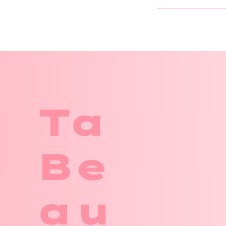
Ta
Be
au