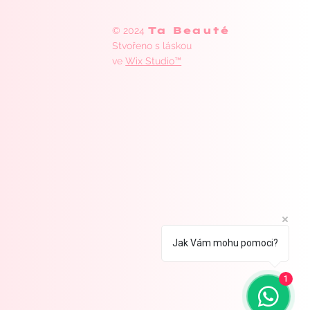
Ta Beauté
© 2024
Stvořeno s láskou
ve
Wix Studio™
Jak Vám mohu pomoci?
1