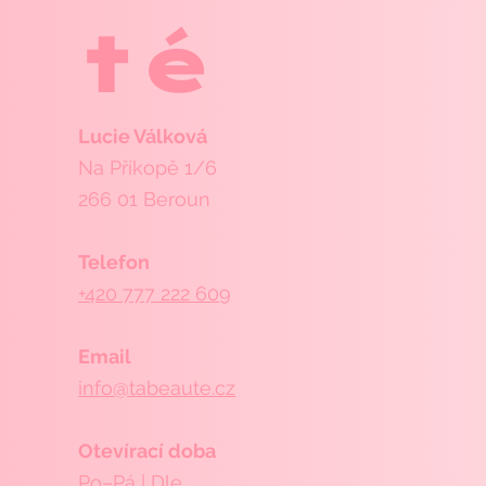
té
Lucie Válková
Na Příkopě 1/6
266 01 Beroun
Telefon
+420 777 222 609
Email
info@tabeaute.cz
Otevírací doba
Po–Pá | Dle