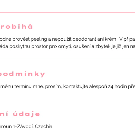
probíhá
hodné provést peeling a nepoužít deodorant ani krém . V přípa
podmínky
změnu termínu mne, prosím, kontaktujte alespoň 24 hodin p
ní údaje
eroun 1-Závodí, Czechia