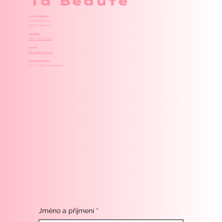
Ta Beauté
Lucie Válková
Na Příkopě 1/6
266 01 Beroun
Telefon
+420 777 222 609
Email
info@tabeaute.cz
Otevírací doba
Po–Pá | Dle objednávek
Jméno a příjmení
*