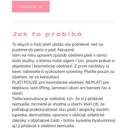
i
n
Objednat se
Jak to probíhá
To abych o Vaší pleti zjistila vše potřebné, než se
pustíme do péče o pleť. Návazně
Vám na míru upravím způsob ošetření pleti v rámci
další služby, o kterou máte zájem ( tzn., pouze pokud si
objednáte i kosmetické ošetření). Z první návštěvy si
navíc odnesete k vyzkoušení vzorečky. Platíte pouze za
ošetření, ne za konzultaci.
PLATÍ POUZE pro kosmetické ošetření, NEPLATÍ pro
depilace, lash lifting, laminaci obočí ani barvení řas a
obočí.
Tahle konzultace je volitelná, tzn., že si ji přidávat
nemusíte, nicméně je vhodná u všech, kteří cítí, že
potřebují prokonzultovat stav pleti ( atopický exzém,
lupenka, dermatitida, operace v obličeji, estetické
zákroky v obličejové části - botox, kyselina hyaluronová