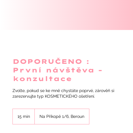
DOPORUČENO :
První návštěva -
konzultace
Zvolte, pokud se ke mně chystáte poprvé, zárověň si
zarezervujte typ KOSMETICKÉHO ošetření.
15 min
1
Na Příkopě 1/6, Beroun
5
m