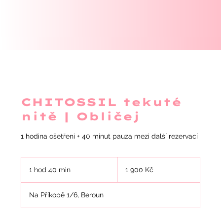
CHITOSSIL tekuté
nitě | Obličej
1 hodina ošetření + 40 minut pauza mezi další rezervací
1 900
českých
1 hod 40 min
1
1 900 Kč
korun
h
o
Na Příkopě 1/6, Beroun
4
0
m