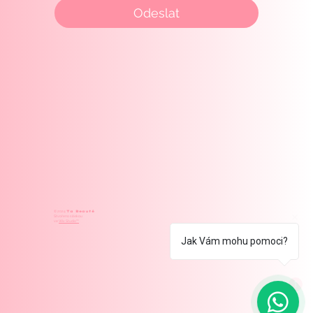
Odeslat
Ta Beauté
© 2024
Stvořeno s láskou
ve
Wix Studio™
Jak Vám mohu pomoci?
1