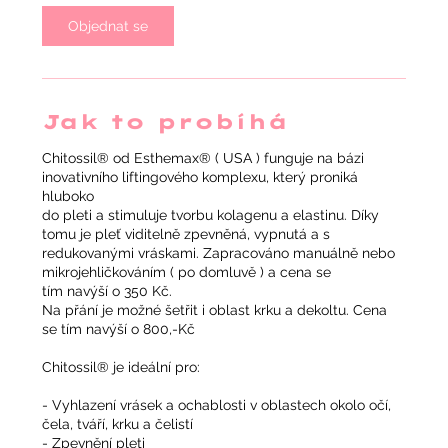
i
Objednat se
n
Jak to probíhá
Chitossil® od Esthemax® ( USA ) funguje na bázi
inovativního liftingového komplexu, který proniká
hluboko
do pleti a stimuluje tvorbu kolagenu a elastinu. Díky
tomu je pleť viditelně zpevněná, vypnutá a s
redukovanými vráskami. Zapracováno manuálně nebo
mikrojehličkováním ( po domluvě ) a cena se
tím navýší o 350 Kč.
Na přání je možné šetřit i oblast krku a dekoltu. Cena
se tím navýší o 800,-Kč
Chitossil® je ideální pro:
- Vyhlazení vrásek a ochablosti v oblastech okolo očí,
čela, tváří, krku a čelistí
- Zpevnění pleti