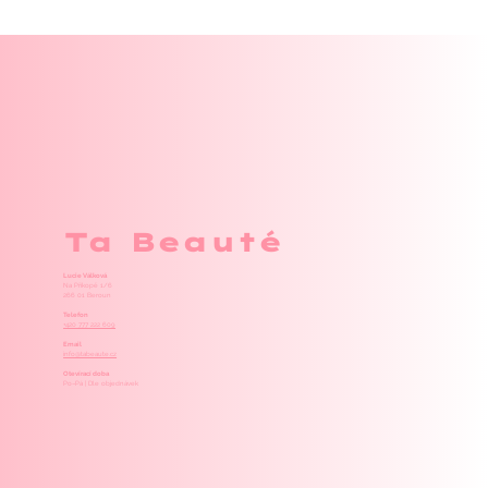
Ta Beauté
Lucie Válková
Na Příkopě 1/6
266 01 Beroun
Telefon
+420 777 222 609
Email
info@tabeaute.cz
Otevírací doba
Po–Pá | Dle objednávek